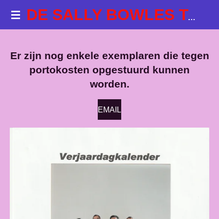
Ga
DE SALLY BOWLES TALKSHOWS
direct
naar
de
Er zijn nog enkele exemplaren die tegen
hoofdinhoud
portokosten opgestuurd kunnen
worden.
EMAIL