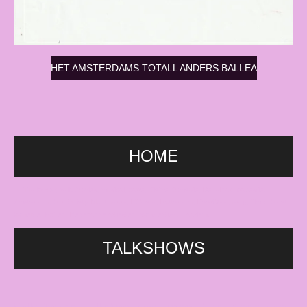
HET AMSTERDAMS TOTALL ANDERS BALLEA
HOME
HETTalkshow, sally bowles, musical, carré, Kleine Komedie, DeLaMar, travestie,
Amsterdam, bar, Gaiety, Montmartre, L'Opera, Rotterdam, KeerWeer, drag, film cabaret,
komedie, lachen, Nederlanse artiesten, songfestival, Haarlem.
TALKSHOWS
Sally Bowles - Talkshow - gay - homo - bars - Amsterdam -