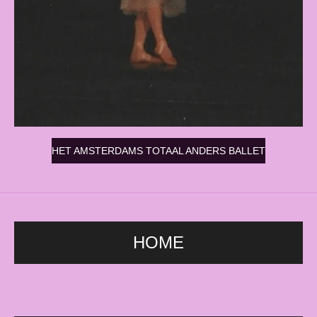
HET AMSTERDAMS TOTAAL ANDERS BALLET
HOME
HETTalkshow, sally bowles, musical, carré, Kleine Komedie, DeLaMar, travestie,
Amsterdam, bar, Gaiety, Montmartre, L'Opera, Rotterdam, KeerWeer, drag, film cabaret,
komedie, lachen, Nederlanse artiesten, songfestival, Haarlem.