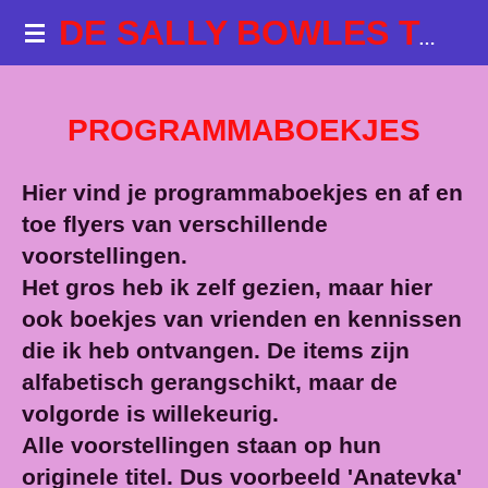
Ga
DE SALLY BOWLES TALKSHOWS
direct
naar
de
PROGRAMMABOEKJES
hoofdinhoud
Hier vind je programmaboekjes en af en
toe flyers van verschillende
voorstellingen.
Het gros heb ik zelf gezien, maar hier
ook boekjes van vrienden en kennissen
die ik heb ontvangen. De items zijn
alfabetisch gerangschikt, maar de
volgorde is willekeurig.
Alle voorstellingen staan op hun
originele titel. Dus voorbeeld 'Anatevka'