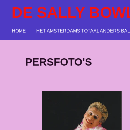
Ga
DE SALLY BOW
direct
naar
de
HOME
HET AMSTERDAMS TOTAAL ANDERS BAL
hoofdinhoud
PERSFOTO'S