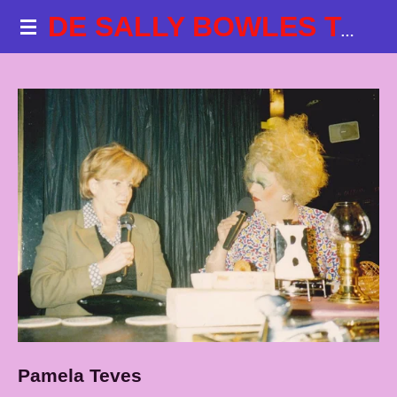
Ga
DE SALLY BOWLES TALKSHOWS
direct
naar
de
hoofdinhoud
Pamela Teves