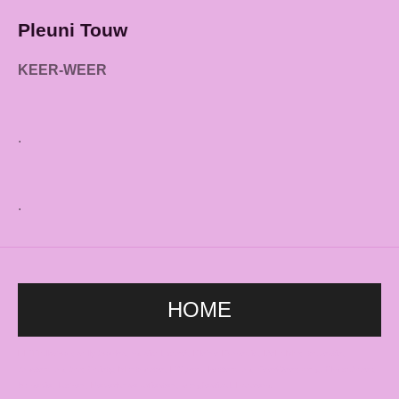
Pleuni Touw
KEER-WEER
.
.
HOME
HETTalkshow, sally bowles, musical, carré, Kleine Komedie, DeLaMar, travestie,
Amsterdam, bar, Gaiety, Montmartre, L'Opera, Rotterdam, KeerWeer, drag, film cabaret,
komedie, lachen, Nederlanse artiesten, songfestival, Haarlem.