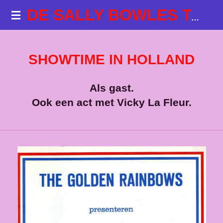
Ga
DE SALLY BOWLES TALKSHOWS
direct
naar
de
SHOWTIME IN HOLLAND
hoofdinhoud
Als gast.
Ook een act met Vicky La Fleur.