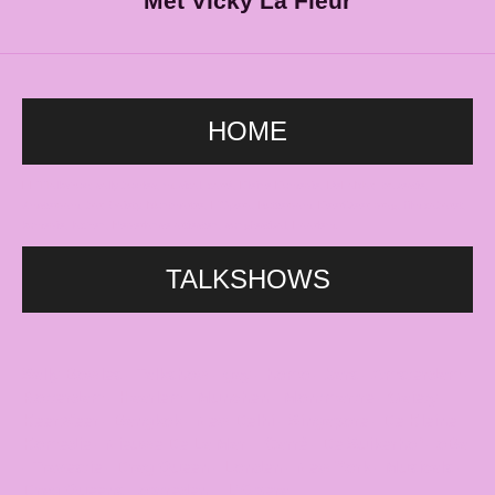
Met Vicky La Fleur
HOME
HETTalkshow, sally bowles, musical, carré, Kleine Komedie, DeLaMar, travestie,
Amsterdam, bar, Gaiety, Montmartre, L'Opera, Rotterdam, KeerWeer, drag, film cabaret,
komedie, lachen, Nederlanse artiesten, songfestival, Haarlem.
TALKSHOWS
Sally Bowles - Talkshow - gay - homo - bars - Amsterdam -
Rotterdam - Haarlem - München - Montmartre - Gaiety -
KeerWeer - Bangkok - New Delhi - Singapore - De Kleine
Komedie - Nieuwe De La Mar - Carré - De Suikerhof - oBa
- Travestie - Drag Queen - Londen - New York - Musicals -
Drag Queens - optreden - L'Opera