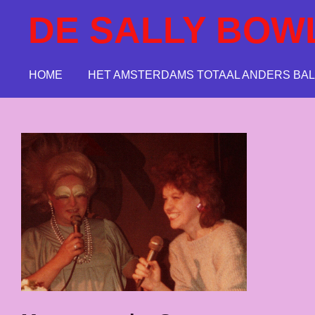
Ga
DE SALLY BOW
direct
naar
de
HOME
HET AMSTERDAMS TOTAAL ANDERS BAL
hoofdinhoud