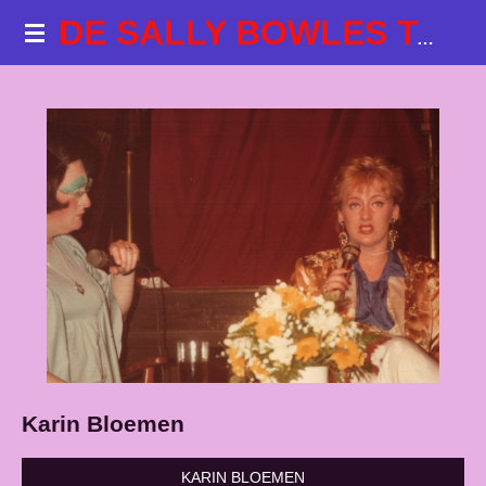
Ga
DE SALLY BOWLES TALKSHOWS
direct
naar
de
hoofdinhoud
Karin Bloemen
KARIN BLOEMEN