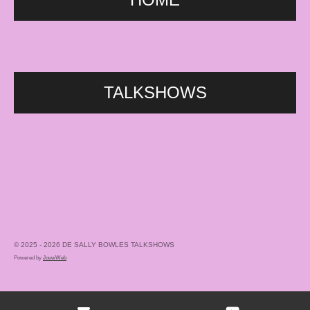
HETTalkshow, sally bowles, musical, carré, Kleine Komedie, DeLaMar, travestie,
Amsterdam, bar, Gaiety, Montmartre, L'Opera, Rotterdam, KeerWeer, drag, film cabaret,
komedie, lachen, Nederlanse artiesten, songfestival, Haarlem.
TALKSHOWS
Sally Bowles - Talkshow - gay - homo - bars - Amsterdam -
Rotterdam - Haarlem - München - Montmartre - Gaiety -
KeerWeer - Bangkok - New Delhi - Singapore - De Kleine
Komedie - Nieuwe De La Mar - Carré - De Suikerhof - oBa
- Travestie - Drag Queen - Londen - New York - Musicals -
Drag Queens - optreden - L'Opera
© 2025 - 2026 DE SALLY BOWLES TALKSHOWS
Powered by
JouwWeb