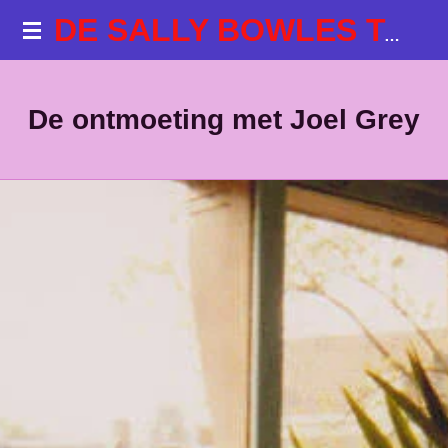
Ga
DE SALLY BOWLES TALKSHOWS
direct
naar
de
De ontmoeting met Joel Grey
hoofdinhoud