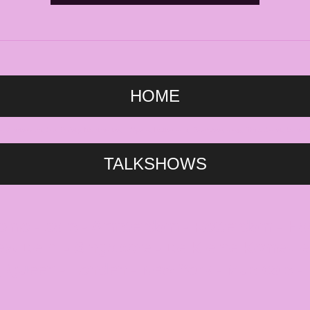
HOME
e, Amsterdam, bar, Gaiety, Montmartre, L'Opera, Rotterdam, KeerWeer, drag, film cabaret, komedie
TALKSHOWS
homo - bars - Amsterdam - Rotterdam - H
ew Delhi - Singapore - De Kleine Komedie
ag Queen - Londen - New York - Musicals 