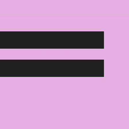
, lachen, Nederlanse artiesten, songfestival, Haarlem.
aarlem - München - Montmartre -
 - Nieuwe De La Mar - Carré - De
- Drag Queens - optreden -