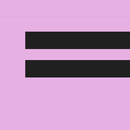
HETTalkshow, sally bowles, musical, carré, Kleine Komedie, DeLaMar, travesti
Sally Bowles - Talkshow - gay - 
Gaiety - KeerWeer - Bangkok - N
Suikerhof - oBa - Travestie - Dr
L'Opera