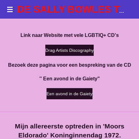
Ga
DE SALLY BOWLES TALKSHOWS
direct
naar
de
Link naar Website met vele LGBTIQ+ CD's
hoofdinhoud
Drag Artists Discography
Bezoek deze pagina voor een bespreking van de CD
'' Een avond in de Gaiety"
Een avond in de Gaiety
Mijn allereerste optreden in 'Moors
Eldorado' Koninginnendag 1972.