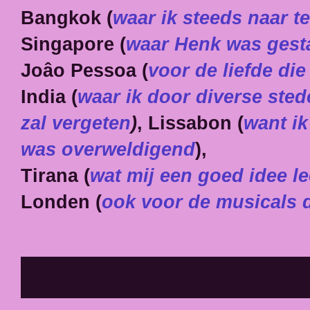
Bangkok (
waar ik steeds naar te
Singapore (
waar Henk was gesta
Joâo Pessoa (
voor de liefde die
India (
waar ik door
diverse sted
zal vergeten
)
, Lissabon (
want ik
was overweldigend
),
Tirana (
wat mij een goed idee l
Londen (
ook voor de musicals d