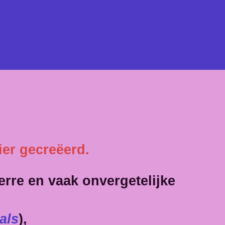
ier gecreëerd.
erre en vaak onvergetelijke
als
),