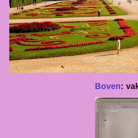
Boven
: va