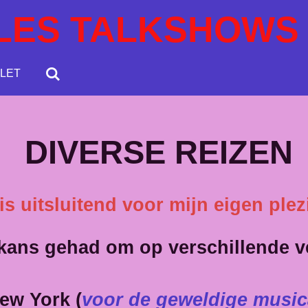
LES TALKSHOWS
LET
DIVERSE REIZEN
s uitsluitend voor mijn eigen plez
 kans gehad om op verschillende v
ew York (
voor de geweldige music