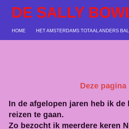
Ga
DE SALLY BOW
direct
naar
de
HOME
HET AMSTERDAMS TOTAAL ANDERS BAL
hoofdinhoud
Deze pagina i
In de afgelopen jaren heb ik de
reizen te gaan.
Zo bezocht ik meerdere keren N