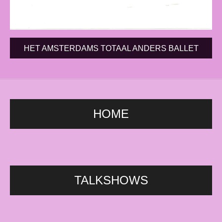
HET AMSTERDAMS TOTAAL ANDERS BALLET
HOME
HETTalkshow, sally bowles, musical, carré, Kleine Komedie, DeLaMar, travestie,
Amsterdam, bar, Gaiety, Montmartre, L'Opera, Rotterdam, KeerWeer, drag, film cabaret,
komedie, lachen, Nederlanse artiesten, songfestival, Haarlem.
TALKSHOWS