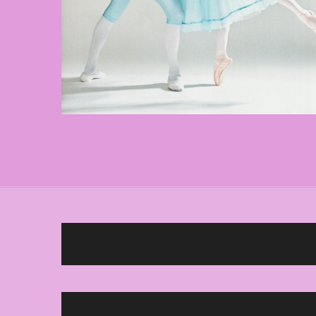
HETTalkshow, sally bowles, musical, carré, Kleine Komedie, DeLaMar, travesti