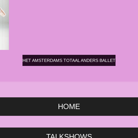
HET AMSTERDAMS TOTAAL ANDERS BALLET
HOME
e, Amsterdam, bar, Gaiety, Montmartre, L'Opera, Rotterdam, KeerWeer, drag, film cabaret, komedie
TALKSHOWS