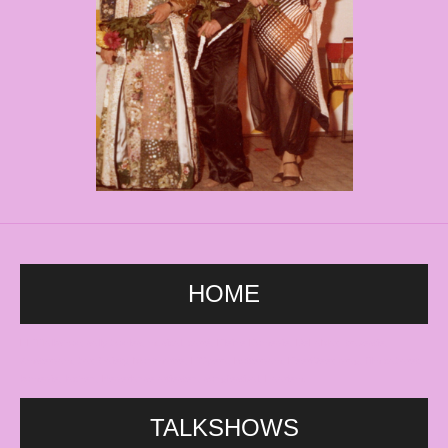
HOME
HETTalkshow, sally bowles, musical, carré, Kleine Komedie, DeLaMar, travestie,
Amsterdam, bar, Gaiety, Montmartre, L'Opera, Rotterdam, KeerWeer, drag, film cabaret,
komedie, lachen, Nederlanse artiesten, songfestival, Haarlem.
TALKSHOWS