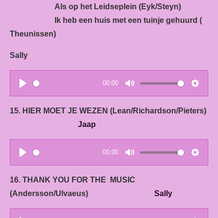
y
e
t
Als op het Leidseplein (Eyk/Steyn)
i
Ik heb een huis met een tuinje gehuurd (
n
Theunissen)
g
s
Sally
00:00
P
M
S
l
u
e
15. HIER MOET JE WEZEN (Lean/Richardson/Pieters)
a
t
t
Jaap
y
e
t
i
00:00
n
P
M
S
g
l
u
e
16. THANK YOU FOR THE MUSIC
s
a
t
t
(Andersson/Ulvaeus)
Sally
y
e
t
i