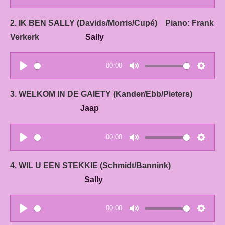
P
M
S
l
u
e
2. IK BEN SALLY (Davids/Morris/Cupé) Piano: Frank
a
t
t
Verkerk
Sally
y
e
t
i
00:00
n
P
M
S
g
l
u
e
3. WELKOM IN DE GAIETY (Kander/Ebb/Pieters)
s
a
t
t
Jaap
y
e
t
i
00:00
n
P
M
S
g
l
u
e
4. WIL U EEN STEKKIE (Schmidt/Bannink)
s
a
t
t
Sally
y
e
t
i
00:00
n
P
M
S