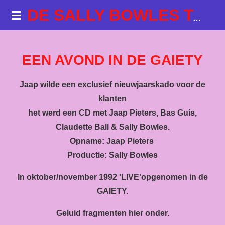
Ga
DE SALLY BOWLES TALKSHOWS
direct
naar
de
EEN AVOND IN DE GAIETY
hoofdinhoud
Jaap wilde een exclusief nieuwjaarskado
voor de
klanten
het werd een CD met Jaap Pieters, Bas Guis,
Claudette Ball & Sally Bowles.
Opname: Jaap Pieters
Productie: Sally Bowles
In oktober/november 1992 'LIVE'opgenomen in de
GAIETY.
Geluid fragmenten hier onder.